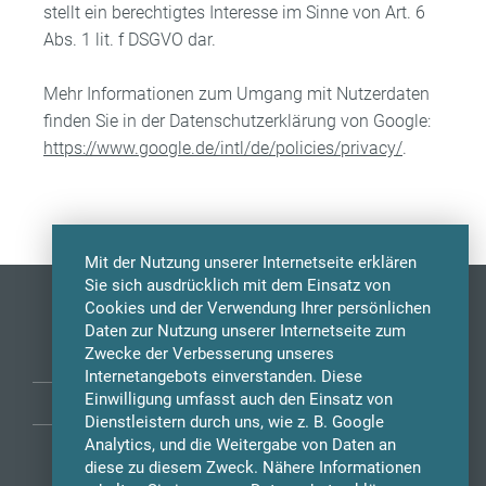
stellt ein berechtigtes Interesse im Sinne von Art. 6
Abs. 1 lit. f DSGVO dar.
Mehr Informationen zum Umgang mit Nutzerdaten
finden Sie in der Datenschutzerklärung von Google:
https://www.google.de/intl/de/policies/privacy/
.
Mit der Nutzung unserer Internetseite erklären
Sie sich ausdrücklich mit dem Einsatz von
Cookies und der Verwendung Ihrer persönlichen
Daten zur Nutzung unserer Internetseite zum
Zwecke der Verbesserung unseres
Internetangebots einverstanden. Diese
Einwilligung umfasst auch den Einsatz von
KONTAKT
IMPRESSUM
DATENSCHUTZ
Dienstleistern durch uns, wie z. B. Google
Analytics, und die Weitergabe von Daten an
+49 5231 45818-0
diese zu diesem Zweck. Nähere Informationen